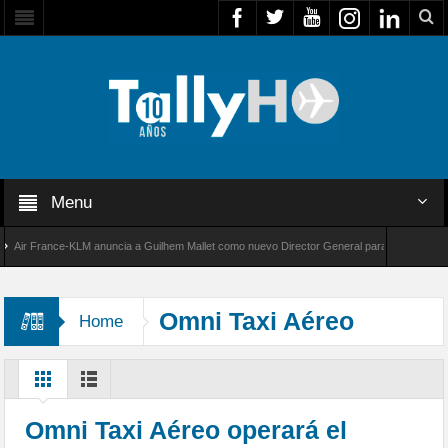
Menu
r France-KLM anuncia a Guilhem Mallet como nuevo Director General para América Latina
 8000 de Bombardier establece un nuevo récord de velocidad entre Los Ángeles y Farnboro
Omni Taxi Aéreo
Home
Omni Taxi Aéreo operará el