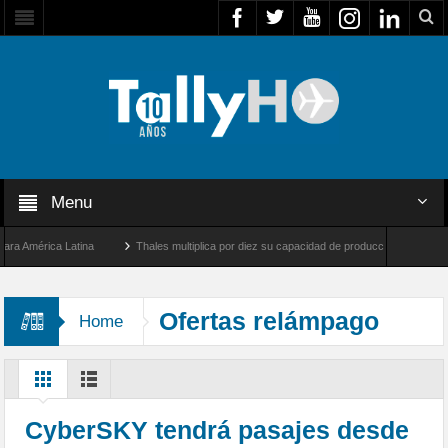
Menu
América Latina
Thales multiplica por diez su capacidad de producción de radares en 
s Ángeles y Farnborough, Reino Unido
Airbus U030 Flexrotor inicia sus operaciones
Ofertas relámpago
Home
CyberSKY tendrá pasajes desde