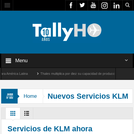
Menu
América Latina
Thales multiplica por diez su capacidad de producción de radares en B
s Ángeles y Farnborough, Reino Unido
Airbus U030 Flexrotor inicia sus operaciones
Nuevos Servicios KLM
Home
Servicios de KLM ahora