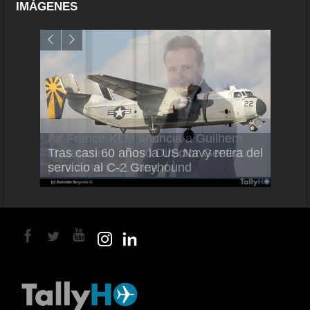
IMÁGENES
Air France-KLM anuncia a Guilhem
Thale
Tras casi 60 años la US Navy retira del
Mallet como nuevo Director General
capac
servicio al C-2 Greyhound
para América Latina
en Br