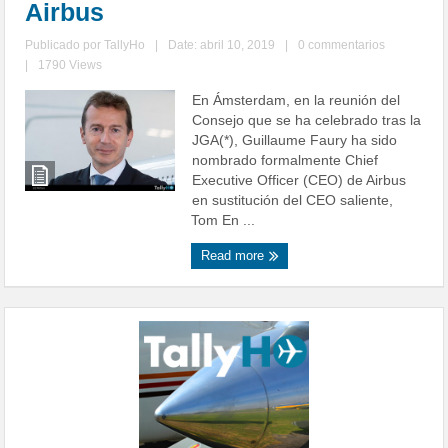
Airbus
Publicado por
TallyHo
|
Date: abril 10, 2019
|
0 commentarios
|
1790 Views
En Ámsterdam, en la reunión del
Consejo que se ha celebrado tras la
JGA(*), Guillaume Faury ha sido
nombrado formalmente Chief
Executive Officer (CEO) de Airbus
en sustitución del CEO saliente,
Tom En ...
Read more