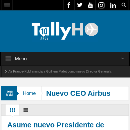
Menu
Air France-KLM anuncia a Guilhem Mallet como nuevo Director General para América Latin
bal 8000 de Bombardier establece un nuevo récord de velocidad entre Los Ángeles y Farnb
Nuevo CEO Airbus
Home
Asume nuevo Presidente de