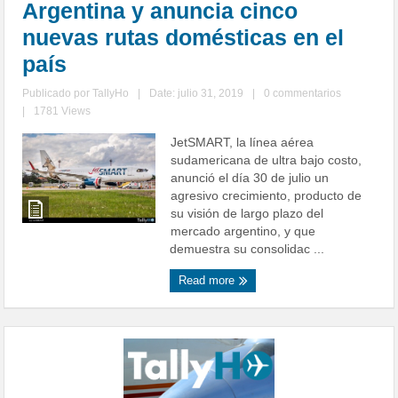
Argentina y anuncia cinco
nuevas rutas domésticas en el
país
Publicado por
TallyHo
|
Date: julio 31, 2019
|
0 commentarios
|
1781 Views
JetSMART, la línea aérea
sudamericana de ultra bajo costo,
anunció el día 30 de julio un
agresivo crecimiento, producto de
su visión de largo plazo del
mercado argentino, y que
demuestra su consolidac ...
Read more