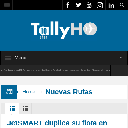
Menu
r France-KLM anuncia a Guilhem Mallet como nuevo Director General para América Latina
 8000 de Bombardier establece un nuevo récord de velocidad entre Los Ángeles y Farnboro
Nuevas Rutas
Home
Argentina
JetSMART duplica su flota en