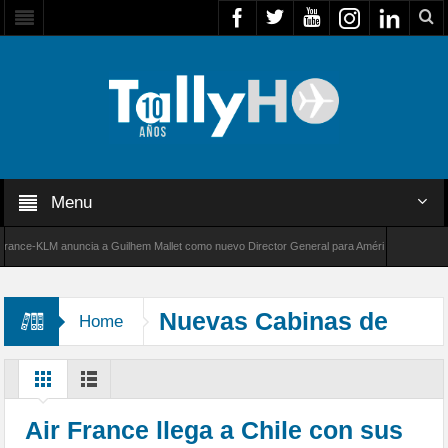
Menu
ce-KLM anuncia a Guilhem Mallet como nuevo Director General para América Latina
de Bombardier establece un nuevo récord de velocidad entre Los Ángeles y Farnborough, R
Nuevas Cabinas de
Home
Pasajeros
Air France llega a Chile con sus