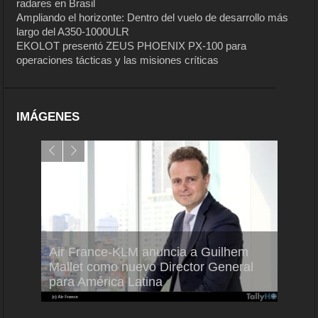
radares en Brasil
Ampliando el horizonte: Dentro del vuelo de desarrollo más
largo del A350-1000ULR
EKOLOT presentó ZEUS PHOENIX PX-100 para
operaciones tácticas y las misiones críticas
IMÁGENES
Air France-KLM anuncia a Guilhem
Thale
ra del
Mallet como nuevo Director General
capac
para América Latina
en Br