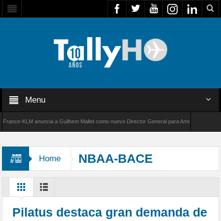
Menu
ce-KLM anuncia a Guilhem Mallet como nuevo Director General para América Latina
 de Bombardier establece un nuevo récord de velocidad entre Los Ángeles y Farnborough, R
NBAA-BACE
Home
Pilatus destaca gran demanda de