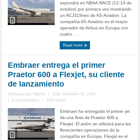
expondrá en NBAA-BACE (12-14 de
octubre) por primera vez mostrando
un ACJ319neo de K5-Aviation. La
compañía K5-Aviation es el mayor
operador de Airbus en Europa con
cuatro ...
Read more
Embraer entrega el primer
Praetor 600 a Flexjet, su cliente
de lanzamiento
Publicado por
TallyHo
|
Date: diciembre 01, 2020
|
0 commentarios
|
2029 Views
Embraer ha entregado el primer jet
de una flota de Praetor 600 a
Flexjet. El avión se utilizará para las
florecientes operaciones de la
compañía en Europa. Flexjet es el