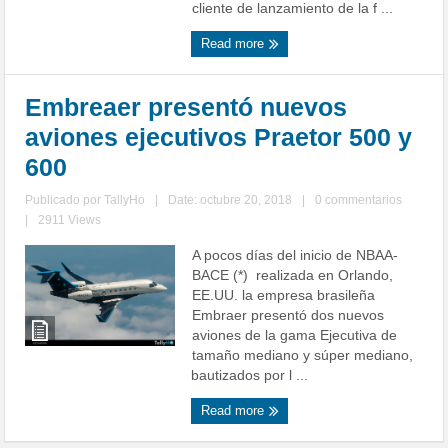
cliente de lanzamiento de la f ...
Read more
Embreaer presentó nuevos
aviones ejecutivos Praetor 500 y
600
Publicado por
TallyHo
|
Date: octubre 20, 2018
|
0 commentarios
|
2911 Views
A pocos días del inicio de NBAA-
BACE (*) realizada en Orlando,
EE.UU. la empresa brasileña
Embraer presentó dos nuevos
aviones de la gama Ejecutiva de
tamaño mediano y súper mediano,
bautizados por l ...
Read more