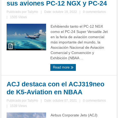
sus aviones PC-12 NGX y PC-24
Publicado por
TallyHo
|
Date: octubre 18, 2022
|
0 commentarios
|
1505 Views
Exhibiendo tanto el PC-12 NGX
como el PC-24 Super Versatile Jet
en la feria de aviación comercial
más importante del mundo, la
Asociación Nacional de Aviación
Comercial y Convención y
Exhibición (NBAA ...
Read more
ACJ destaca con el ACJ319neo
de K5-Aviation en NBAA
Publicado por
TallyHo
|
Date: octubre 07, 2021
|
0 commentarios
|
1539 Views
Airbus Corporate Jets (ACJ)