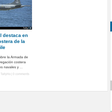
l destaca en
stera de la
ile
ubre la Armada de
vegación costera
s navales y ...
y
TallyHo
|
0 comments