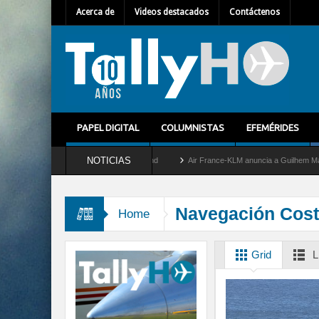
Acerca de
Videos destacados
Contáctenos
PAPEL DIGITAL
COLUMNISTAS
EFEMÉRIDES
NOTICIAS
retira del servicio al C-2 Greyhound
Air France-KLM anuncia a Guilhem Mallet como
Navegación Cost
Home
Grid
L