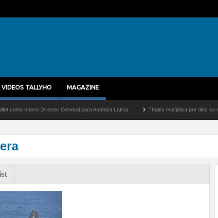
VIDEOS TALLYHO
MAGAZINE
 nuevo Director General para América Latina
Thales multiplica por diez su capacida
era
ist