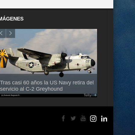
MÁGENES
Air France-KLM anuncia a Guilhem
Thales multipl
Tras casi 60 años la US Navy retira del
Mallet como nuevo Director General
capacidad de 
servicio al C-2 Greyhound
para América Latina
en Brasil