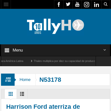
Menu
América Latina
Thales multiplica por diez su capacidad de producción de radares en 
s Ángeles y Farnborough, Reino Unido
Airbus U030 Flexrotor inicia sus operaciones
N53178
Home
Harrison Ford aterriza de