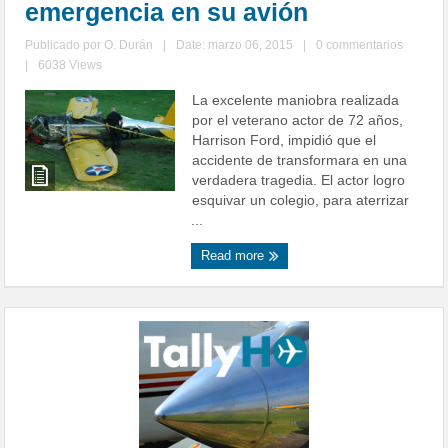
emergencia en su avión
Publicado por
O. Durán
|
Date: marzo 06, 2015
|
0 commentarios
|
6038 Views
La excelente maniobra realizada
por el veterano actor de 72 años,
Harrison Ford, impidió que el
accidente de transformara en una
verdadera tragedia. El actor logro
esquivar un colegio, para aterrizar
...
Read more