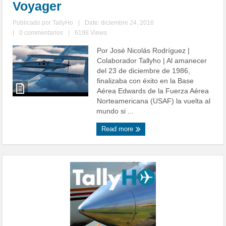
Voyager
Publicado por
TallyHo
|
Date: diciembre 24, 2016
|
0 commentarios
|
6198 Views
Por José Nicolás Rodríguez |
Colaborador Tallyho | Al amanecer
del 23 de diciembre de 1986,
finalizaba con éxito en la Base
Aérea Edwards de la Fuerza Aérea
Norteamericana (USAF) la vuelta al
mundo si ...
Read more