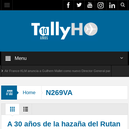
Menu
ir France-KLM anuncia a Guilhem Mallet como nuevo Director General para América Latina
l 8000 de Bombardier establece un nuevo récord de velocidad entre Los Ángeles y Farnbor
N269VA
Home
A 30 años de la hazaña del Rutan