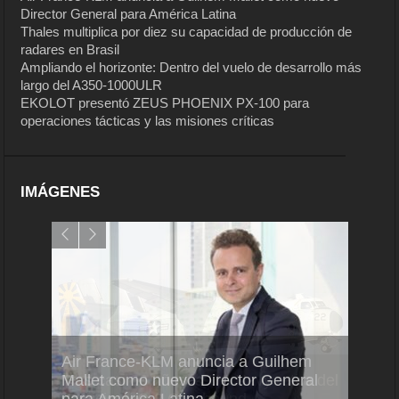
Director General para América Latina
Thales multiplica por diez su capacidad de producción de
radares en Brasil
Ampliando el horizonte: Dentro del vuelo de desarrollo más
largo del A350-1000ULR
EKOLOT presentó ZEUS PHOENIX PX-100 para
operaciones tácticas y las misiones críticas
IMÁGENES
Air France-KLM anuncia a Guilhem
Thale
ra del
Mallet como nuevo Director General
capac