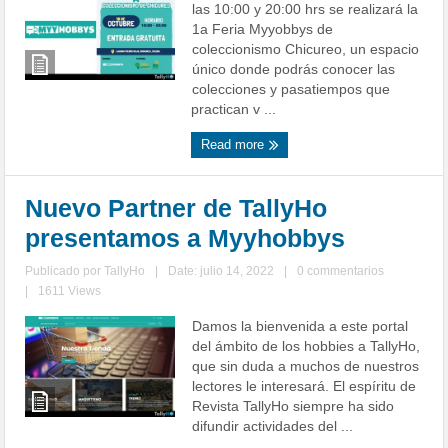
las 10:00 y 20:00 hrs se realizará la
1a Feria Myyobbys de
coleccionismo Chicureo, un espacio
único donde podrás conocer las
colecciones y pasatiempos que
practican v ...
Read more
Nuevo Partner de TallyHo
presentamos a Myyhobbys
Publicado por
TallyHo
|
Date: julio 14, 2022
|
0 commentarios
|
1611 Views
Damos la bienvenida a este portal
del ámbito de los hobbies a TallyHo,
que sin duda a muchos de nuestros
lectores le interesará. El espíritu de
Revista TallyHo siempre ha sido
difundir actividades del ...