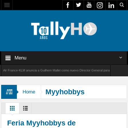
Menu
France-KLM anuncia a Guilhem Mallet como nuevo Director General para América Latina
000 de Bombardier establece un nuevo récord de velocidad entre Los Ángeles y Farnboroug
Myyhobbys
Home
Feria Myyhobbys de