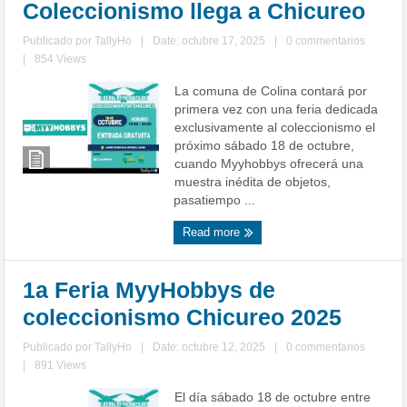
Coleccionismo llega a Chicureo
Publicado por
TallyHo
|
Date: octubre 17, 2025
|
0 commentarios
|
854 Views
La comuna de Colina contará por
primera vez con una feria dedicada
exclusivamente al coleccionismo el
próximo sábado 18 de octubre,
cuando Myyhobbys ofrecerá una
muestra inédita de objetos,
pasatiempo ...
Read more
1a Feria MyyHobbys de
coleccionismo Chicureo 2025
Publicado por
TallyHo
|
Date: octubre 12, 2025
|
0 commentarios
|
891 Views
El día sábado 18 de octubre entre