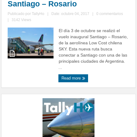
Santiago – Rosario
Publicado por
TallyHo
|
Date: octubre 04, 2017
|
0 commentarios
|
3142 Views
El día 3 de octubre se realizó el
vuelo inaugural Santiago – Rosario,
de la aerolínea Low Cost chilena
SKY. Esta nueva ruta busca
conectar a Santiago con una de las
principales ciudades de Argentina.
...
Read more