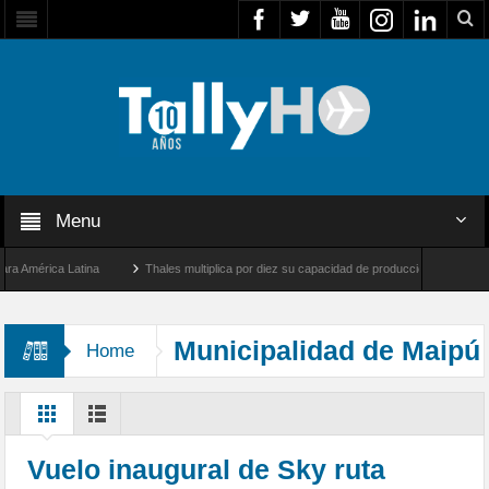
Menu
mérica Latina
Thales multiplica por diez su capacidad de producción de radares en B
 Ángeles y Farnborough, Reino Unido
Airbus U030 Flexrotor inicia sus operaciones 
Municipalidad de Maipú
Home
Vuelo inaugural de Sky ruta