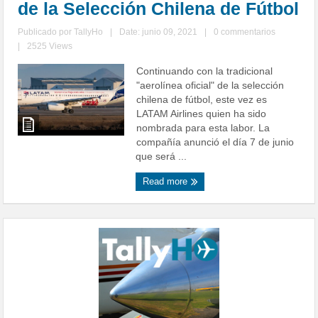
de la Selección Chilena de Fútbol
Publicado por
TallyHo
|
Date: junio 09, 2021
|
0 commentarios
|
2525 Views
Continuando con la tradicional
"aerolínea oficial" de la selección
chilena de fútbol, este vez es
LATAM Airlines quien ha sido
nombrada para esta labor. La
compañía anunció el día 7 de junio
que será ...
Read more