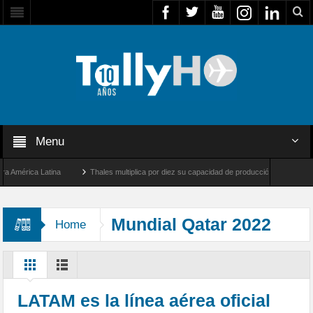
Menu
mérica Latina
Thales multiplica por diez su capacidad de producción de radares en Br
 Ángeles y Farnborough, Reino Unido
Airbus U030 Flexrotor inicia sus operaciones 
Mundial Qatar 2022
Home
LATAM es la línea aérea oficial