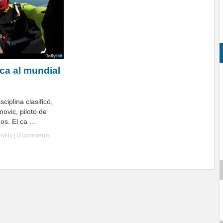
ica al mundial
ciplina clasificó,
ovic, piloto de
s. El ca ...
llyHo
|
0 comments