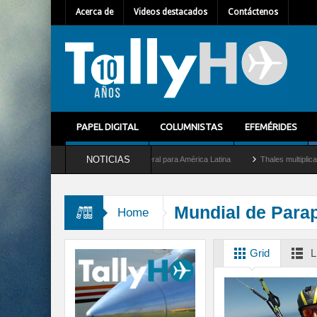
Acerca de
Videos destacados
Contáctenos
PAPEL DIGITAL
COLUMNISTAS
EFEMÉRIDES
NOTICIAS
m Mallet como nuevo Director General para América Latina
Thales multiplica por di
Mundial de Para
Home
Grid
L