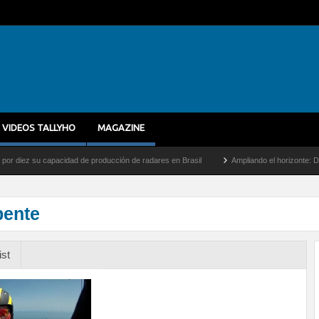
VIDEOS TALLYHO
MAGAZINE
ez su capacidad de producción de radares en Brasil
Ampliando el horizonte: Dentro d
pente
ist