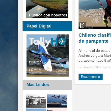
Papel Digital
Chileno clasif
de parapente
Al mundial de ésta dis
Andrés vergara Marin
parapente hace 5 año
octubre 04, 2017
| by
Ta
Read more
Más Leídos