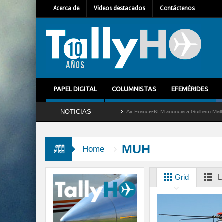
Acerca de
Videos destacados
Contáctenos
PAPEL DIGITAL
COLUMNISTAS
EFEMÉRIDES
NOTICIAS
etira del servicio al C-2 Greyhound
Air France-KLM anuncia a Guilhem Mallet como 
MUH
Home
Grid
L