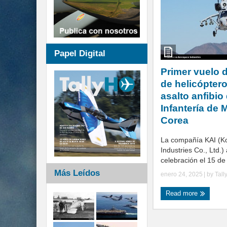
Papel Digital
Primer vuelo d
de helicópter
asalto anfibio 
Infantería de 
Corea
La compañía KAI (K
Industries Co., Ltd.
celebración el 15 de 
Más Leídos
enero 24, 2025
| by
Tall
Read more