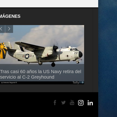
MÁGENES
Air France-KLM anuncia a Guilhem
Thales multipl
Tras casi 60 años la US Navy retira del
Mallet como nuevo Director General
capacidad de 
servicio al C-2 Greyhound
para América Latina
en Brasil