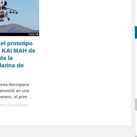
el prototipo
o KAI MAH de
de la
Marina de
orea Aerospace
) anunció en una
enero, el prim ...
yHo
|
0 comments