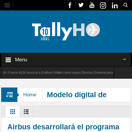
Menu
 France-KLM anuncia a Guilhem Mallet como nuevo Director General para América Latina
 8000 de Bombardier establece un nuevo récord de velocidad entre Los Ángeles y Farnborou
Modelo digital de
Home
superficie
Airbus desarrollará el programa