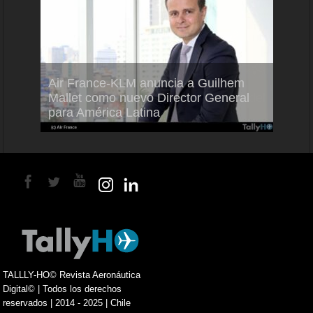
Air France-KLM anuncia a Guilhem
Thale
ra del
Mallet como nuevo Director General
capac
para América Latina
en Br
TALLLY-HO© Revista Aeronáutica
Digital© | Todos los derechos
reservados | 2014 - 2025 | Chile