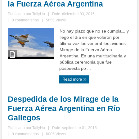
la Fuerza Aérea Argentina
Publicado por
TallyHo
|
Date: diciembre 03, 2015
|
0 commentarios
|
5656 Views
No hay plazo que no se cumpla... y
llegó el día en que volaron por
última vez los venerables aviones
Mirage de la Fuerza Aérea
Argentina. En una multitudinaria y
pública ceremonia que fue
pospuesta po ...
Read more
Despedida de los Mirage de la
Fuerza Aérea Argentina en Río
Gallegos
Publicado por
TallyHo
|
Date: septiembre 01, 2015
|
0 commentarios
|
6006 Views