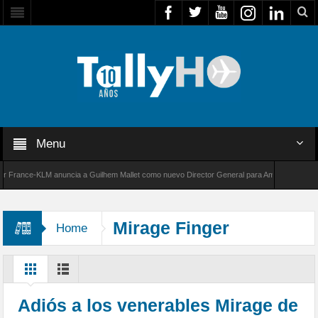
Menu
rance-KLM anuncia a Guilhem Mallet como nuevo Director General para América Latina
00 de Bombardier establece un nuevo récord de velocidad entre Los Ángeles y Farnborough,
Mirage Finger
Home
Adiós a los venerables Mirage de