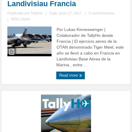
Landivisiau Francia
Publicado por
TallyHo
|
Date: junio 27, 2017
|
0 commentarios
|
9091 Views
Por Lukas Kinneswenger |
Colaborador de TallyHo desde
Francia | El ejercicio aéreo de la
OTAN denominado Tiger Meet, este
año se llevó a cabo en Francia en
Landivisiau Base Aérea de la
Marina , entre ...
Read more