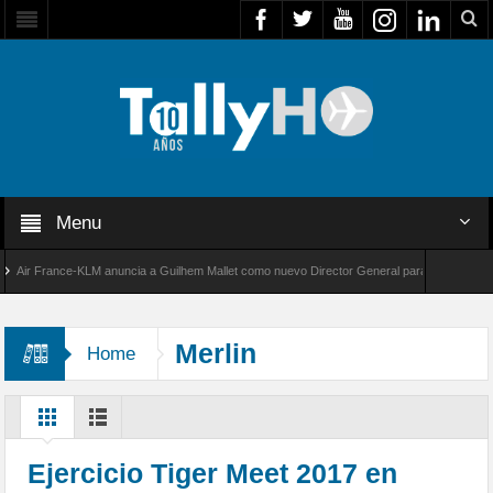
Menu
r France-KLM anuncia a Guilhem Mallet como nuevo Director General para América Latina
l 8000 de Bombardier establece un nuevo récord de velocidad entre Los Ángeles y Farnboro
Merlin
Home
Ejercicio Tiger Meet 2017 en