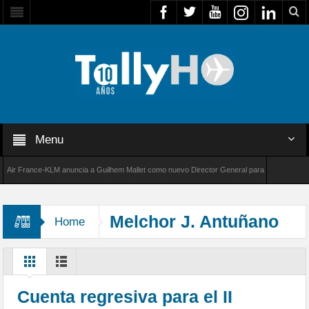
Menu
 France-KLM anuncia a Guilhem Mallet como nuevo Director General para América Latina
8000 de Bombardier establece un nuevo récord de velocidad entre Los Ángeles y Farnborou
Melchor J. Antuñano
Home
Cuenta regresiva para el II