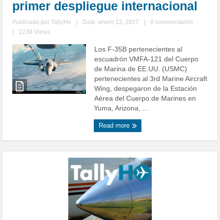
primer despliegue internacional
Publicado por
TallyHo
|
Date: enero 12, 2017
|
0 commentarios
|
2239 Views
Los F-35B pertenecientes al
escuadrón VMFA-121 del Cuerpo
de Marina de EE.UU. (USMC)
pertenecientes al 3rd Marine Aircraft
Wing, despegaron de la Estación
Aérea del Cuerpo de Marines en
Yuma, Arizona, ...
Read more