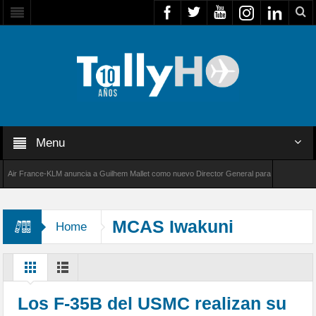
Menu
r France-KLM anuncia a Guilhem Mallet como nuevo Director General para América Latina
 8000 de Bombardier establece un nuevo récord de velocidad entre Los Ángeles y Farnboro
MCAS Iwakuni
Home
Los F-35B del USMC realizan su