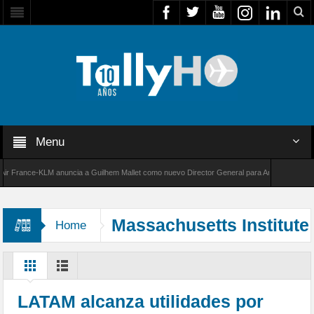
Menu
France-KLM anuncia a Guilhem Mallet como nuevo Director General para América Latina
000 de Bombardier establece un nuevo récord de velocidad entre Los Ángeles y Farnboroug
Massachusetts Institute
Home
of Technology
LATAM alcanza utilidades por