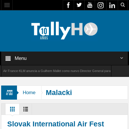
Menu
r France-KLM anuncia a Guilhem Mallet como nuevo Director General para América Latina
 8000 de Bombardier establece un nuevo récord de velocidad entre Los Ángeles y Farnborou
Malacki
Home
Slovak International Air Fest