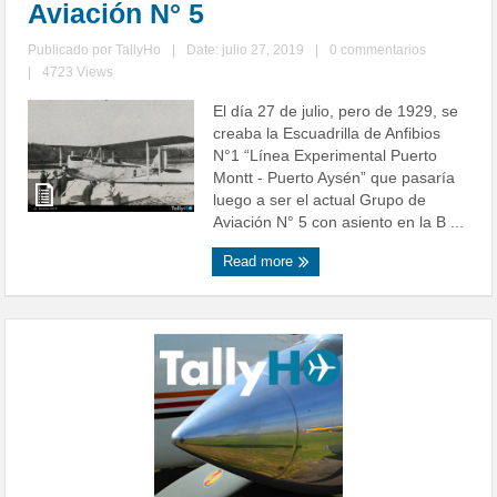
Aviación N° 5
Publicado por
TallyHo
|
Date: julio 27, 2019
|
0 commentarios
|
4723 Views
El día 27 de julio, pero de 1929, se
creaba la Escuadrilla de Anfibios
N°1 “Línea Experimental Puerto
Montt - Puerto Aysén” que pasaría
luego a ser el actual Grupo de
Aviación N° 5 con asiento en la B ...
Read more