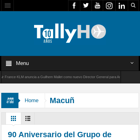
Menu
rance-KLM anuncia a Guilhem Mallet como nuevo Director General para América Latina
00 de Bombardier establece un nuevo récord de velocidad entre Los Ángeles y Farnborough
Macuñ
Home
90 Aniversario del Grupo de