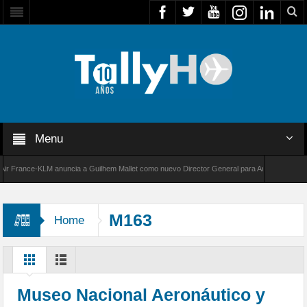
Menu
France-KLM anuncia a Guilhem Mallet como nuevo Director General para América Latina
000 de Bombardier establece un nuevo récord de velocidad entre Los Ángeles y Farnboroug
M163
Home
Museo Nacional Aeronáutico y