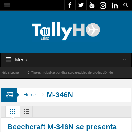
Menu
a Latina
Thales multiplica por diez su capacidad de producción de radares en Brasil
les y Farnborough, Reino Unido
Airbus U030 Flexrotor inicia sus operaciones con l
M-346N
Home
Beechcraft M-346N se presenta