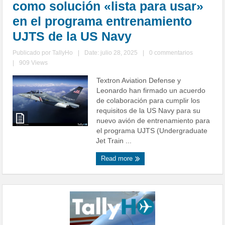
como solución «lista para usar»
en el programa entrenamiento
UJTS de la US Navy
Publicado por
TallyHo
|
Date: julio 28, 2025
|
0 commentarios
|
909 Views
Textron Aviation Defense y
Leonardo han firmado un acuerdo
de colaboración para cumplir los
requisitos de la US Navy para su
nuevo avión de entrenamiento para
el programa UJTS (Undergraduate
Jet Train ...
Read more