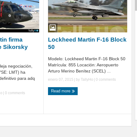
in firma
Lockheed Martin F-16 Block
e Sikorsky
50
Modelo: Lockheed Martin F-16 Block 50
Matrícula: 855 Locación: Aeropuerto
eja negociación,
Arturo Merino Benítez (SCEL) ...
YSE: LMT) ha
efinitivo para adq
enero 07, 2015
| by
TallyHo
|
0 comments
Read more
Ho
|
0 comments