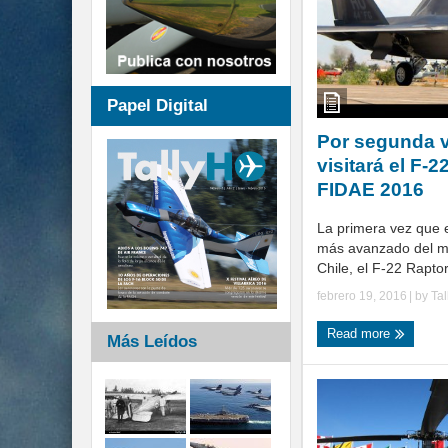
Papel Digital
Por segunda 
visitará el F-
FIDAE 2016
La primera vez que 
más avanzado del m
Chile, el F-22 Raptor
febrero 19, 2016
| by
Ta
Read more
Más Leídos