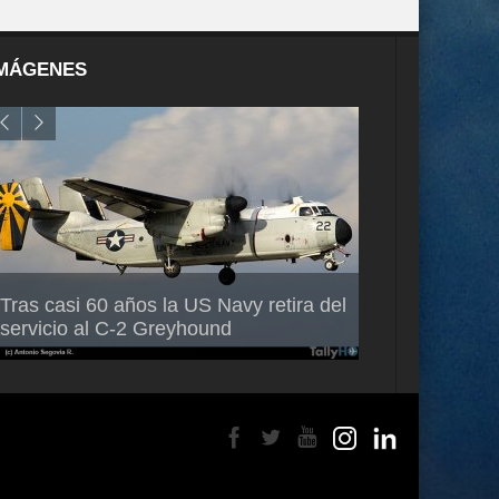
MÁGENES
Air France-KLM anuncia a Guilhem
Thales multipl
Tras casi 60 años la US Navy retira del
Mallet como nuevo Director General
capacidad de 
servicio al C-2 Greyhound
para América Latina
en Brasil