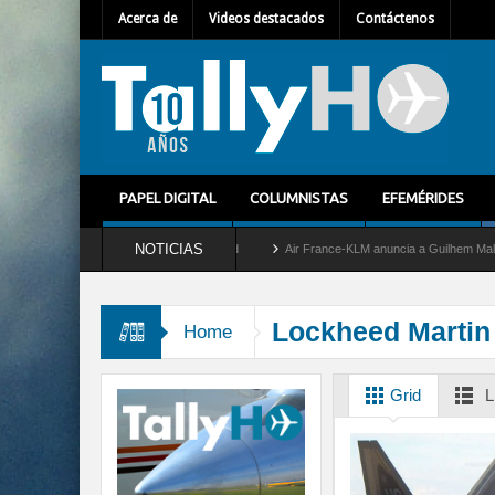
Acerca de
Videos destacados
Contáctenos
PAPEL DIGITAL
COLUMNISTAS
EFEMÉRIDES
NOTICIAS
tira del servicio al C-2 Greyhound
Air France-KLM anuncia a Guilhem Mallet como n
Lockheed Martin
Home
Grid
L