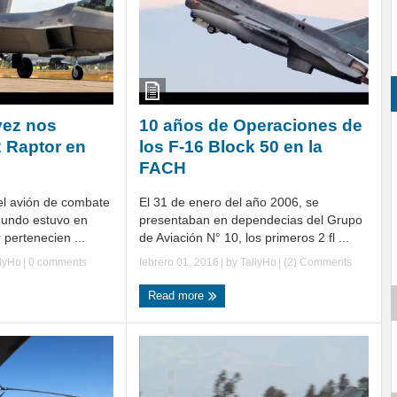
vez nos
10 años de Operaciones de
22 Raptor en
los F-16 Block 50 en la
FACH
el avión de combate
El 31 de enero del año 2006, se
undo estuvo en
presentaban en dependecias del Grupo
 pertenecien ...
de Aviación N° 10, los primeros 2 fl ...
llyHo
|
0 comments
febrero 01, 2016
| by
TallyHo
|
(2) Comments
Read more