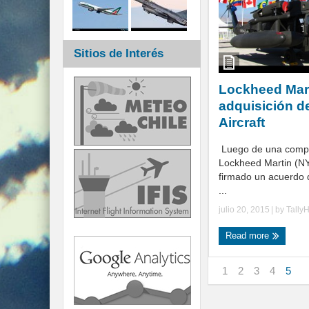
Sitios de Interés
Lockheed Mart
adquisición d
Aircraft
Luego de una compl
Lockheed Martin (N
firmado un acuerdo d
...
julio 20, 2015
| by
Tally
Read more
1
2
3
4
5