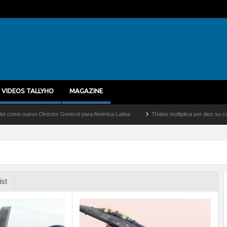
VIDEOS TALLYHO
MAGAZINE
uevo Director General para América Latina
Thales multiplica por diez su capacidad 
ist