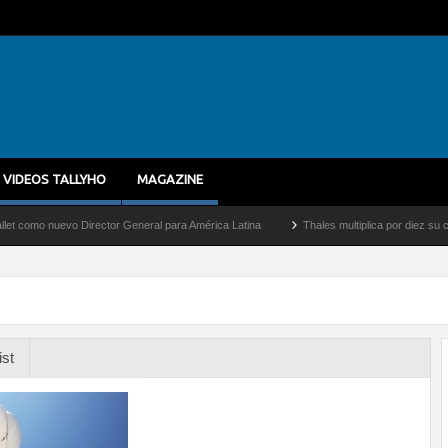
VIDEOS TALLYHO
MAGAZINE
 nuevo Director General para América Latina
Thales multiplica por diez su capacida
ist