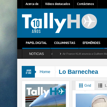
Acerca de
Videos destacados
Contáctenos
PAPEL DIGITAL
COLUMNISTAS
EFEMÉRIDES
NOTICIAS
retira del servicio al C-2 Greyhound
Air France-KLM anuncia a Guilhem Mallet como
Lo Barnechea
Home
Grid
L