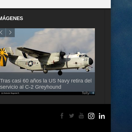
MÁGENES
Air France-KLM anuncia a Guilhem
Thales multipl
Tras casi 60 años la US Navy retira del
Mallet como nuevo Director General
capacidad de 
servicio al C-2 Greyhound
para América Latina
en Brasil