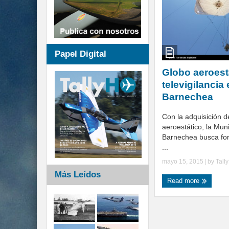
Papel Digital
Globo aeroest
televigilancia
Barnechea
Con la adquisición d
aeroestático, la Mun
Barnechea busca for
...
mayo 15, 2015
| by
Tall
Más Leídos
Read more