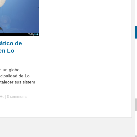
ático de
 en Lo
e un globo
icipalidad de Lo
talecer sus sistem
yHo
|
0 comments