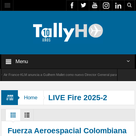
Menu
r France-KLM anuncia a Guilhem Mallet como nuevo Director General para América Latina
 8000 de Bombardier establece un nuevo récord de velocidad entre Los Ángeles y Farnboro
LIVE Fire 2025-2
Home
Fuerza Aeroespacial Colombiana