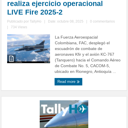
realiza ejercicio operacional
LIVE Fire 2025-2
Publicado por
TallyHo
|
Date: octubre 08, 2025
|
0 commentarios
|
734 Views
La Fuerza Aeroespacial
Colombiana, FAC, desplegó el
escuadrón de combate de
aeronaves Kfir y el avión KC-767
(Tanquero) hacia el Comando Aéreo
de Combate No. 5, CACOM-5,
ubicado en Rionegro, Antioquía ...
Read more