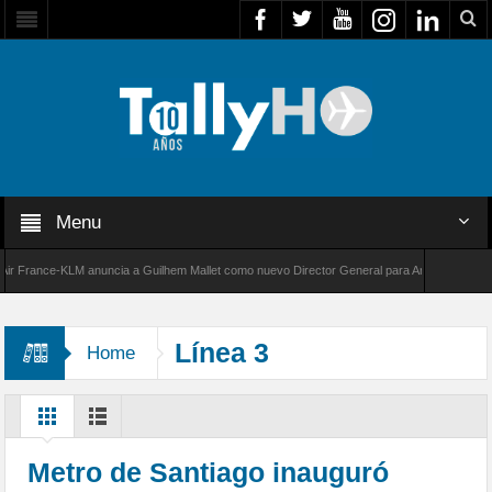
Menu
rance-KLM anuncia a Guilhem Mallet como nuevo Director General para América Latina
000 de Bombardier establece un nuevo récord de velocidad entre Los Ángeles y Farnborough
Línea 3
Home
Metro de Santiago inauguró