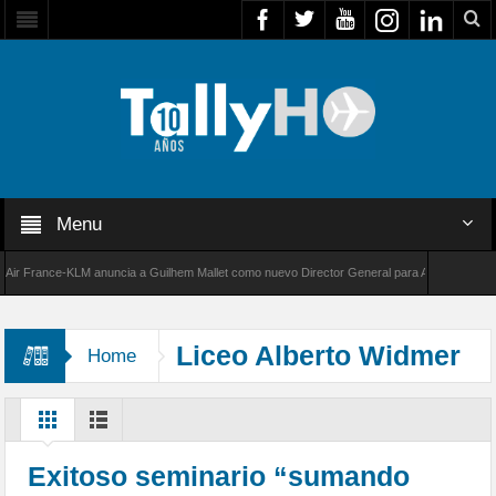
Menu
France-KLM anuncia a Guilhem Mallet como nuevo Director General para América Latina
000 de Bombardier establece un nuevo récord de velocidad entre Los Ángeles y Farnboroug
Liceo Alberto Widmer
Home
Exitoso seminario “sumando