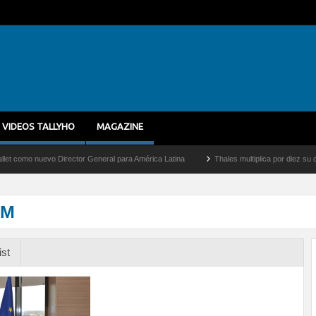
VIDEOS TALLYHO
MAGAZINE
 nuevo Director General para América Latina
Thales multiplica por diez su capacida
9M
ist