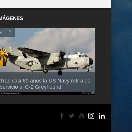
MÁGENES
Air France-KLM anuncia a Guilhem
Thales multipl
Tras casi 60 años la US Navy retira del
Mallet como nuevo Director General
capacidad de 
servicio al C-2 Greyhound
para América Latina
en Brasil