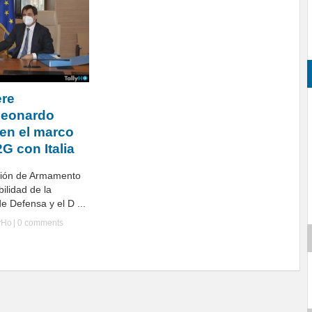
ere
Leonardo
n el marco
G con Italia
ción de Armamento
ilidad de la
e Defensa y el D ...
yHo
|
0 comments