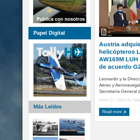
Papel Digital
Austria adqui
helicópteros 
AW169M LUH e
de acuerdo G2
Leonardo y la Direc
Aéreo y Aeronavegab
Secretaría General d
enero 17, 2022
| by
Tall
Más Leídos
Read more