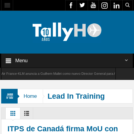
Menu
France-KLM anuncia a Guilhem Mallet como nuevo Director General para América Latina
000 de Bombardier establece un nuevo récord de velocidad entre Los Ángeles y Farnboroug
Lead In Training
Home
ITPS de Canadá firma MoU con