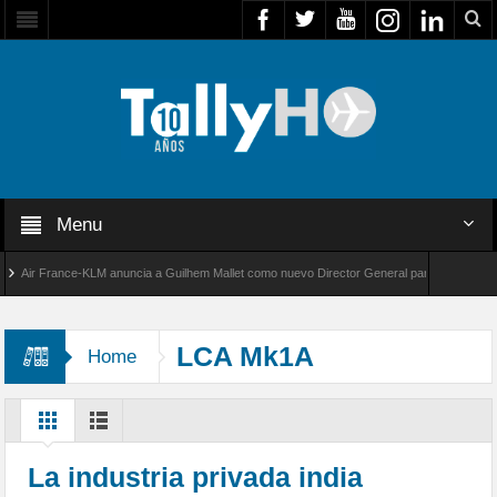
Menu
ir France-KLM anuncia a Guilhem Mallet como nuevo Director General para América Latina
l 8000 de Bombardier establece un nuevo récord de velocidad entre Los Ángeles y Farnbor
LCA Mk1A
Home
La industria privada india