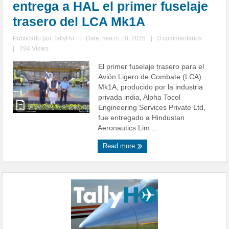
entrega a HAL el primer fuselaje
trasero del LCA Mk1A
Publicado por
TallyHo
|
Date: marzo 10, 2025
|
0 commentarios
|
794 Views
El primer fuselaje trasero para el
Avión Ligero de Combate (LCA)
Mk1A, producido por la industria
privada india, Alpha Tocol
Engineering Services Private Ltd,
fue entregado a Hindustan
Aeronautics Lim ...
Read more