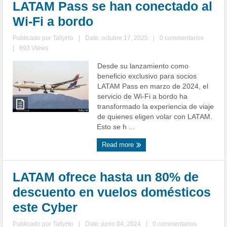
LATAM Pass se han conectado al
Wi-Fi a bordo
Publicado por
TallyHo
|
Date: octubre 17, 2025
|
0 commentarios
|
693 Views
Desde su lanzamiento como
beneficio exclusivo para socios
LATAM Pass en marzo de 2024, el
servicio de Wi-Fi a bordo ha
transformado la experiencia de viaje
de quienes eligen volar con LATAM.
Esto se h ...
Read more
LATAM ofrece hasta un 80% de
descuento en vuelos domésticos
este Cyber
Publicado por
TallyHo
|
Date: junio 04, 2024
|
0 commentarios