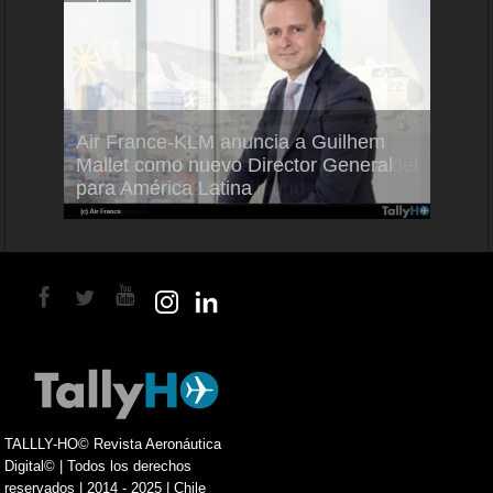
Air France-KLM anuncia a Guilhem
Thale
ra del
Mallet como nuevo Director General
capac
para América Latina
en Br
TALLLY-HO© Revista Aeronáutica
Digital© | Todos los derechos
reservados | 2014 - 2025 | Chile