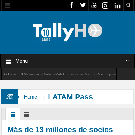
Menu
 France-KLM anuncia a Guilhem Mallet como nuevo Director General para América Latina
8000 de Bombardier establece un nuevo récord de velocidad entre Los Ángeles y Farnborou
LATAM Pass
Home
Más de 13 millones de socios