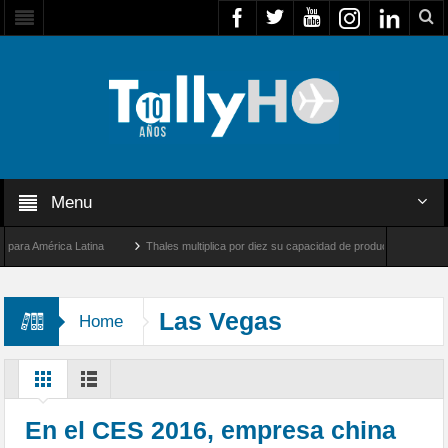
Menu
a América Latina
Thales multiplica por diez su capacidad de producción de radares e
Los Ángeles y Farnborough, Reino Unido
Airbus U030 Flexrotor inicia sus operacion
Las Vegas
Home
En el CES 2016, empresa china