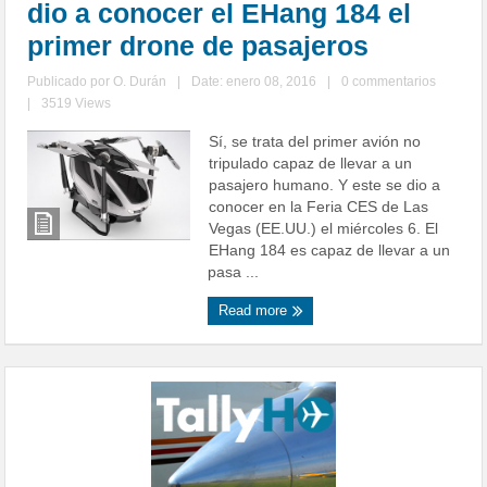
dio a conocer el EHang 184 el
primer drone de pasajeros
Publicado por
O. Durán
|
Date: enero 08, 2016
|
0 commentarios
|
3519 Views
Sí, se trata del primer avión no
tripulado capaz de llevar a un
pasajero humano. Y este se dio a
conocer en la Feria CES de Las
Vegas (EE.UU.) el miércoles 6. El
EHang 184 es capaz de llevar a un
pasa ...
Read more