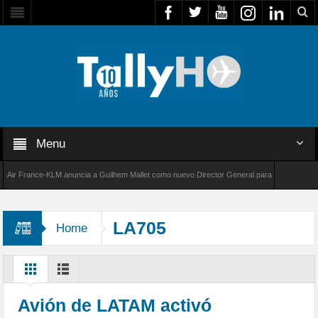
Menu
France-KLM anuncia a Guilhem Mallet como nuevo Director General para América Latina
000 de Bombardier establece un nuevo récord de velocidad entre Los Ángeles y Farnboroug
LA705
Home
Avión de LATAM activó