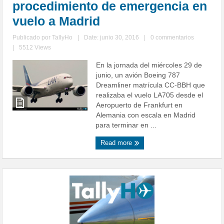
procedimiento de emergencia en
vuelo a Madrid
Publicado por
TallyHo
|
Date: junio 30, 2016
|
0 commentarios
|
5512 Views
En la jornada del miércoles 29 de
junio, un avión Boeing 787
Dreamliner matrícula CC-BBH que
realizaba el vuelo LA705 desde el
Aeropuerto de Frankfurt en
Alemania con escala en Madrid
para terminar en ...
Read more