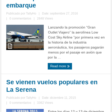
embarque
Publicado por
TallyHo
|
Date: septiembre 27, 2016
|
0 commentarios
|
2848 Views
Lanzando la promoción “Gran
Outlet Viajero” la aerolínea Low
Cost Sky Airline “por primera vez en
la historia de la industria
aeronáutica, los pasajeros pagarán
menos por el pasaje en avión que
por la ...
Read more
Se vienen vuelos populares en
La Serena
Publicado por
TallyHo
|
Date: diciembre 11, 2015
|
0 commentarios
|
3362 Views
Entre los días 12 y 13 de diciembre