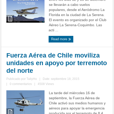
se llevarán a cabo vuelos
populares, desde el Aeródromo La
Florida en la ciudad de La Serena.
El evento es organizado por el Club
Aéreo La Serena-Coquimbo. Las
acti ...
Read more
Fuerza Aérea de Chile moviliza
unidades en apoyo por terremoto
del norte
Publicado por
TallyHo
|
Date: septiembre 18, 2015
|
0 commentarios
|
4508 Views
La tarde del miércoles 16 de
septiembre, la Fuerza Aérea de
Chile activó sus medios humanos y
aéreos para apoyar la emergencia
producida por el terremoto de 8,4