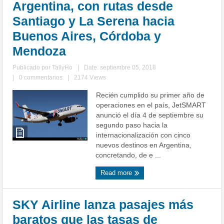
Argentina, con rutas desde
Santiago y La Serena hacia
Buenos Aires, Córdoba y
Mendoza
Publicado por
TallyHo
|
Date: septiembre 05, 2018
|
0 commentarios
|
2174 Views
Recién cumplido su primer año de
operaciones en el país, JetSMART
anunció el día 4 de septiembre su
segundo paso hacia la
internacionalización con cinco
nuevos destinos en Argentina,
concretando, de e ...
Read more
SKY Airline lanza pasajes más
baratos que las tasas de