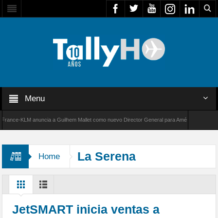
Menu
ce-KLM anuncia a Guilhem Mallet como nuevo Director General para América Latina
de Bombardier establece un nuevo récord de velocidad entre Los Ángeles y Farnborough, R
La Serena
Home
JetSMART inicia ventas a