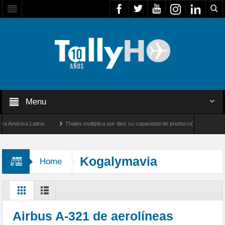
Menu
mérica Latina
Thales multiplica por diez su capacidad de producción de radares en Br
 Ángeles y Farnborough, Reino Unido
Airbus U030 Flexrotor inicia sus operaciones 
Kogalymavia
Home
Airbus A-321 de aerolíneas