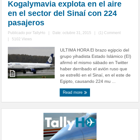
Kogalymavia explota en el aire
en el sector del Sinaí con 224
pasajeros
Publicado por
TallyHo
|
Date: octubre 31, 2015
|
(1) Comment
|
5102 Views
ULTIMA HORA El brazo egipcio del
grupo yihadista Estado Islámico (EI)
afirmó el mismo sábado en Twitter
haber derribado el avión ruso que
se estrelló en el Sinaí, en el este de
Egipto, causando 224 mu ...
Read more