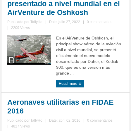
presentado a nivel mundial en el
AirVenture de Oshkosh
Publicado por
TallyHo
|
Date: julio 27, 2022
|
0 commentarios
|
2209 Views
En el AirVenure de Oshkosh, el
principal show aéreo de la aviación
civil a nivel mundial, se presentó
oficialmente el nuevo modelo
desarrollado por Daher, el Kodiak
900, que es una versión más
grande ...
Read more
Aeronaves utilitarias en FIDAE
2016
Publicado por
TallyHo
|
Date: abril 02, 2016
|
0 commentarios
|
4827 Views