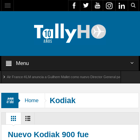
Menu
ir France-KLM anuncia a Guilhem Mallet como nuevo Director General para América Latina
l 8000 de Bombardier establece un nuevo récord de velocidad entre Los Ángeles y Farnbor
Kodiak
Home
Nuevo Kodiak 900 fue