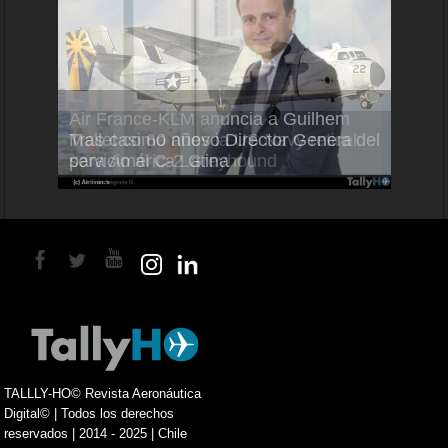
Air France-KLM anuncia a Guilhem
Thale
ra del
Mallet como nuevo Director General
capac
para América Latina
en Br
TALLLY-HO© Revista Aeronáutica
Digital© | Todos los derechos
reservados | 2014 - 2025 | Chile