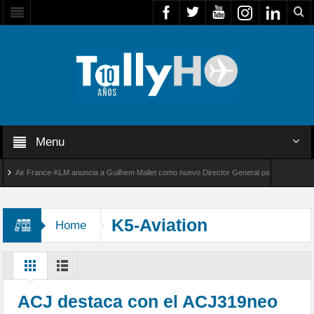
Menu
ir France-KLM anuncia a Guilhem Mallet como nuevo Director General para América Latina
al 8000 de Bombardier establece un nuevo récord de velocidad entre Los Ángeles y Farnbor
K5-Aviation
Home
ACJ destaca con el ACJ319neo