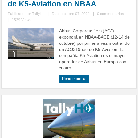
de K5-Aviation en NBAA
Publicado por
TallyHo
|
Date: octubre 07, 2021
|
0 commentarios
|
1539 Views
Airbus Corporate Jets (ACJ)
expondrá en NBAA-BACE (12-14 de
octubre) por primera vez mostrando
un ACJ319neo de K5-Aviation. La
compañía K5-Aviation es el mayor
operador de Airbus en Europa con
cuatro ...
Read more