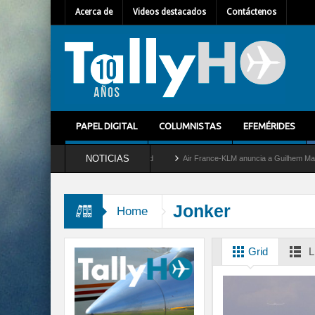
Acerca de
Videos destacados
Contáctenos
PAPEL DIGITAL
COLUMNISTAS
EFEMÉRIDES
NOTICIAS
retira del servicio al C-2 Greyhound
Air France-KLM anuncia a Guilhem Mallet como 
Jonker
Home
Grid
L