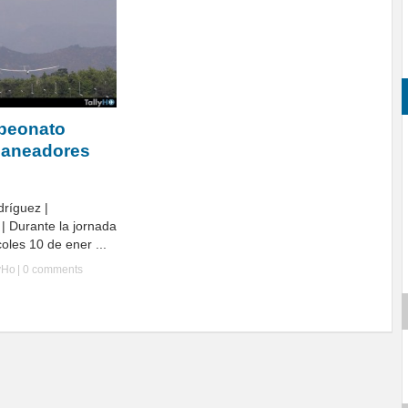
mpeonato
laneadores
dríguez |
| Durante la jornada
oles 10 de ener ...
yHo
|
0 comments