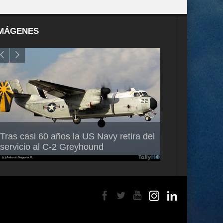
MÁGENES
Air France-KLM anuncia a Guilhem
Thales multipl
Tras casi 60 años la US Navy retira del
Mallet como nuevo Director General
capacidad de 
servicio al C-2 Greyhound
para América Latina
en Brasil