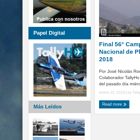
Papel Digital
Final 56° Ca
Nacional de P
2018
Por José Nicolás Ro
Colaborador TallyHo 
del pasado día miérc
enero 15, 2018
| by
Tall
Read more
Más Leídos