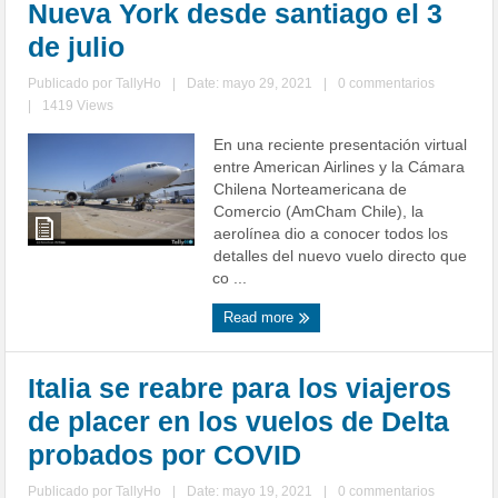
Nueva York desde santiago el 3
de julio
Publicado por
TallyHo
|
Date: mayo 29, 2021
|
0 commentarios
|
1419 Views
En una reciente presentación virtual
entre American Airlines y la Cámara
Chilena Norteamericana de
Comercio (AmCham Chile), la
aerolínea dio a conocer todos los
detalles del nuevo vuelo directo que
co ...
Read more
Italia se reabre para los viajeros
de placer en los vuelos de Delta
probados por COVID
Publicado por
TallyHo
|
Date: mayo 19, 2021
|
0 commentarios