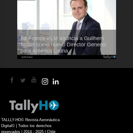
Air France-KLM anuncia a Guilhem
Thale
ra del
Mallet como nuevo Director General
capac
para América Latina
en Br
TALLLY-HO© Revista Aeronáutica
Digital© | Todos los derechos
reservados | 2014 - 2025 | Chile