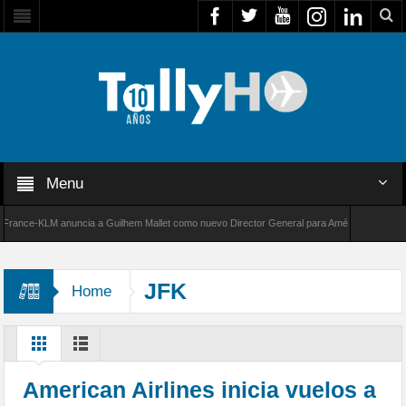
Menu
nce-KLM anuncia a Guilhem Mallet como nuevo Director General para América Latina
 de Bombardier establece un nuevo récord de velocidad entre Los Ángeles y Farnborough, 
JFK
Home
American Airlines inicia vuelos a