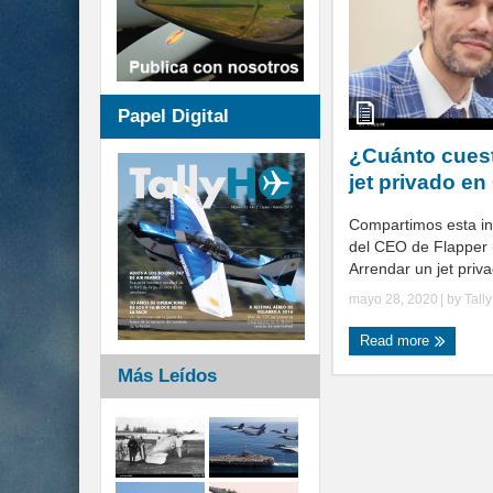
Papel Digital
¿Cuánto cuest
jet privado en
Compartimos esta i
del CEO de Flapper (
Arrendar un jet priv
mayo 28, 2020
| by
Tall
Read more
Más Leídos