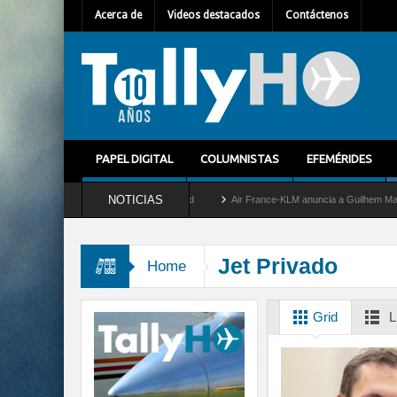
Acerca de
Videos destacados
Contáctenos
PAPEL DIGITAL
COLUMNISTAS
EFEMÉRIDES
NOTICIAS
retira del servicio al C-2 Greyhound
Air France-KLM anuncia a Guilhem Mallet como
Jet Privado
Home
Grid
L