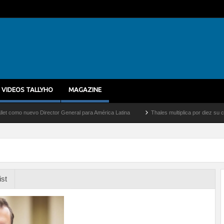
VIDEOS TALLYHO
MAGAZINE
 nuevo Director General para América Latina
Thales multiplica por diez su capacida
ist