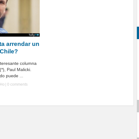
a arrendar un
 Chile?
nteresante columna
*), Paul Malicki.
ado puede ...
yHo
|
0 comments