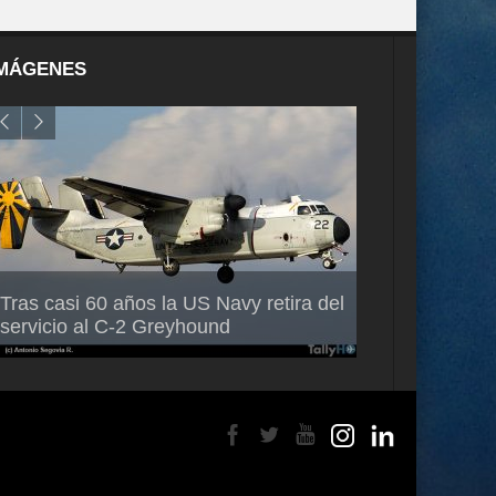
MÁGENES
Air France-KLM anuncia a Guilhem
Thales multipl
Tras casi 60 años la US Navy retira del
Mallet como nuevo Director General
capacidad de 
servicio al C-2 Greyhound
para América Latina
en Brasil