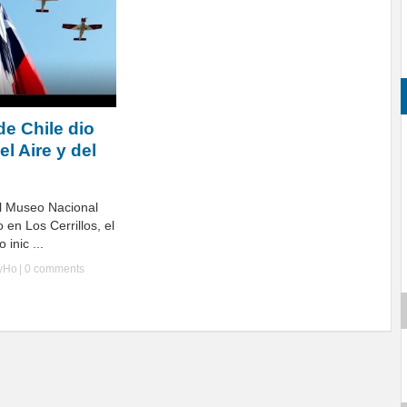
de Chile dio
el Aire y del
l Museo Nacional
o en Los Cerrillos, el
 inic ...
lyHo
|
0 comments