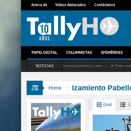
Acerca de
Videos destacados
Contáctenos
PAPEL DIGITAL
COLUMNISTAS
EFEMÉRIDES
NOTICIAS
ilhem Mallet como nuevo Director General para América Latina
Thales multiplica po
Izamiento Pabell
Home
Grid
L