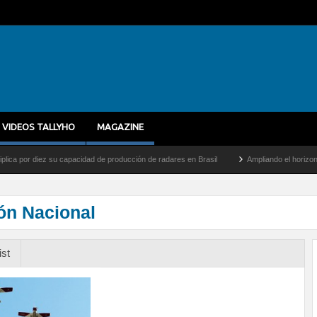
VIDEOS TALLYHO
MAGAZINE
r diez su capacidad de producción de radares en Brasil
Ampliando el horizonte: Dent
ón Nacional
ist