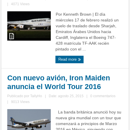
|
4071 Views
Por Kenneth Brown | El día
miércoles 17 de febrero realizó un
vuelo de traslado desde Sharjah,
Emiratos Árabes Unidos hacia
Cardiff, Inglaterra el Boeing 747-
428 matrícula TF-AAK recién
pintado con el ...
Read more
Con nuevo avión, Iron Maiden
anuncia el World Tour 2016
Publicado por
TallyHo
|
Date: agosto 25, 2015
|
0 commentarios
|
9013 Views
La banda británica anunció hoy su
nueva gira mundial con un tour que
comenzará a principios de Marzo
2016 en México, siguiendo con