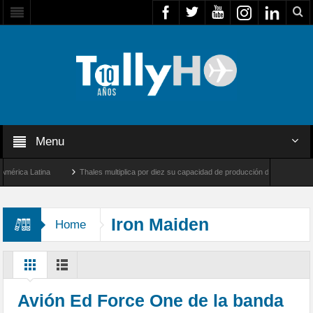
Menu
ca Latina
Thales multiplica por diez su capacidad de producción de radares en Brasi
eles y Farnborough, Reino Unido
Airbus U030 Flexrotor inicia sus operaciones con 
Iron Maiden
Home
Avión Ed Force One de la banda