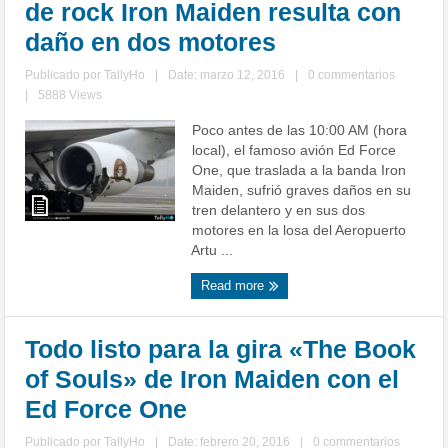
de rock Iron Maiden resulta con
daño en dos motores
Publicado por
TallyHo
|
Date: marzo 12, 2016
|
0 commentarios
|
5888 Views
Poco antes de las 10:00 AM (hora
local), el famoso avión Ed Force
One, que traslada a la banda Iron
Maiden, sufrió graves daños en su
tren delantero y en sus dos
motores en la losa del Aeropuerto
Artu ...
Read more
Todo listo para la gira «The Book
of Souls» de Iron Maiden con el
Ed Force One
Publicado por
TallyHo
|
Date: febrero 20, 2016
|
0 commentarios