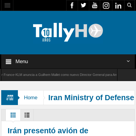
Menu
rance-KLM anuncia a Guilhem Mallet como nuevo Director General para América Latina
00 de Bombardier establece un nuevo récord de velocidad entre Los Ángeles y Farnborough,
Iran Ministry of Defense
Home
Irán presentó avión de