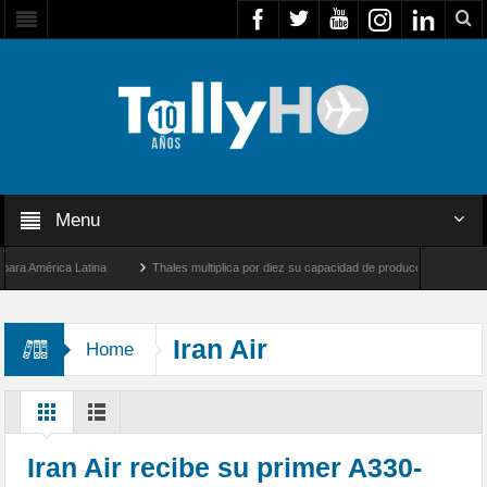
Menu
América Latina
Thales multiplica por diez su capacidad de producción de radares en B
s Ángeles y Farnborough, Reino Unido
Airbus U030 Flexrotor inicia sus operaciones
Iran Air
Home
Iran Air recibe su primer A330-