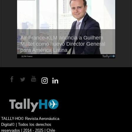
Air France-KLM anuncia a Guilhem
Thale
ra del
Mallet como nuevo Director General
capac
para América Latina
en Br
TALLLY-HO© Revista Aeronáutica
Digital© | Todos los derechos
reservados | 2014 - 2025 | Chile