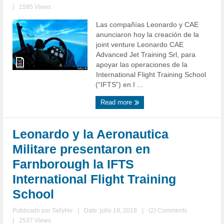
|
1595 Views
Las compañías Leonardo y CAE
anunciaron hoy la creación de la
joint venture Leonardo CAE
Advanced Jet Training Srl, para
apoyar las operaciones de la
International Flight Training School
(“IFTS”) en I ...
Read more
Leonardo y la Aeronautica
Militare presentaron en
Farnborough la IFTS
International Flight Training
School
Publicado por
TallyHo
|
Date: julio 19, 2018
|
(2) Comments
|
2537 Views