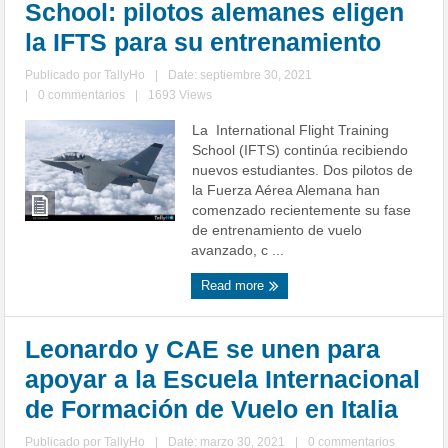
School: pilotos alemanes eligen
la IFTS para su entrenamiento
Publicado por
TallyHo
|
Date: septiembre 30, 2021
|
0 commentarios
|
1693 Views
La International Flight Training
School (IFTS) continúa recibiendo
nuevos estudiantes. Dos pilotos de
la Fuerza Aérea Alemana han
comenzado recientemente su fase
de entrenamiento de vuelo
avanzado, c ...
Read more
Leonardo y CAE se unen para
apoyar a la Escuela Internacional
de Formación de Vuelo en Italia
Publicado por
TallyHo
|
Date: marzo 30, 2021
|
0 commentarios