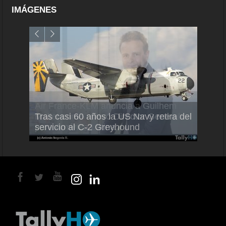
IMÁGENES
Air France-KLM anuncia a Guilhem
Thale
Tras casi 60 años la US Navy retira del
Mallet como nuevo Director General
capac
servicio al C-2 Greyhound
para América Latina
en Br