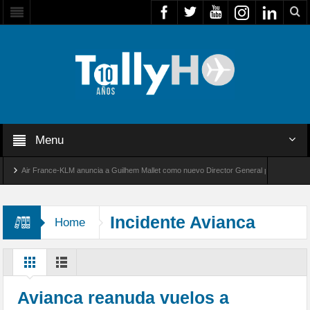
Menu
Air France-KLM anuncia a Guilhem Mallet como nuevo Director General para América Latin
obal 8000 de Bombardier establece un nuevo récord de velocidad entre Los Ángeles y Farnb
Incidente Avianca
Home
Avianca reanuda vuelos a