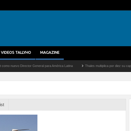
VIDEOS TALLYHO
MAGAZINE
evo Director General para América Latina
Thales multiplica por diez su capacidad d
ist