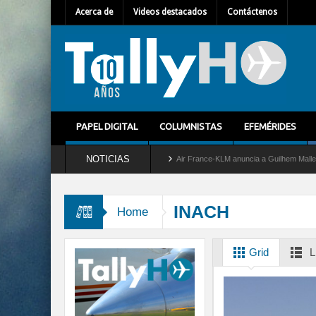
Acerca de
Videos destacados
Contáctenos
PAPEL DIGITAL
COLUMNISTAS
EFEMÉRIDES
NOTICIAS
ira del servicio al C-2 Greyhound
Air France-KLM anuncia a Guilhem Mallet como nu
INACH
Home
Grid
L