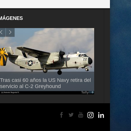
MÁGENES
Air France-KLM anuncia a Guilhem
Thales multipl
Tras casi 60 años la US Navy retira del
Mallet como nuevo Director General
capacidad de 
servicio al C-2 Greyhound
para América Latina
en Brasil