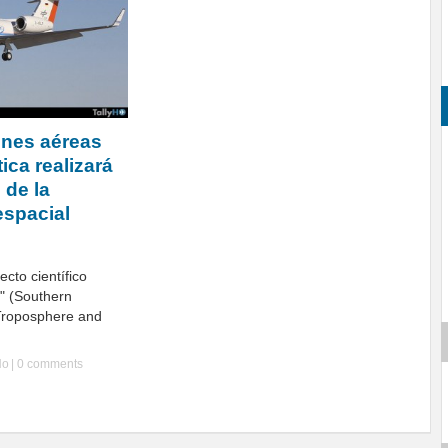
ones aéreas
ica realizará
 de la
spacial
cto científico
 (Southern
Troposphere and
Ho
|
0 comments