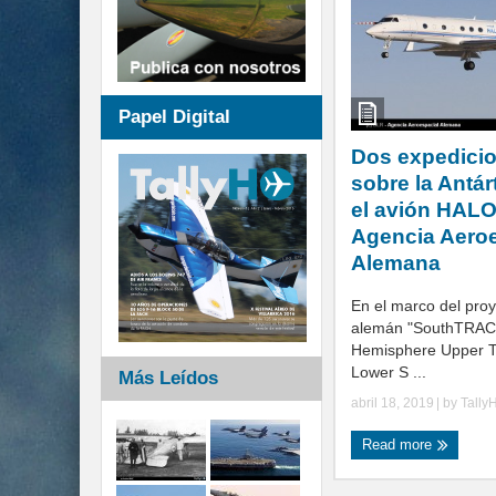
Papel Digital
Dos expedici
sobre la Antárt
el avión HALO
Agencia Aeroe
Alemana
En el marco del proye
alemán "SouthTRAC"
Hemisphere Upper 
Lower S ...
Más Leídos
abril 18, 2019
| by
Tally
Read more